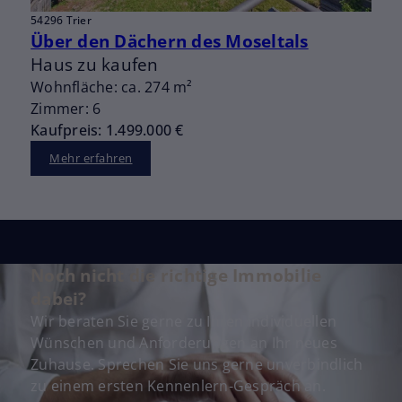
54296 Trier
Über den Dächern des Moseltals
Haus zu kaufen
Wohnfläche: ca. 274 m²
Zimmer: 6
Kaufpreis: 1.499.000 €
Mehr erfahren
Noch nicht die richtige Immobilie
dabei?
Wir beraten Sie gerne zu Ihren individuellen
Wünschen und Anforderungen an Ihr neues
Zuhause. Sprechen Sie uns gerne unverbindlich
zu einem ersten Kennenlern-Gespräch an.