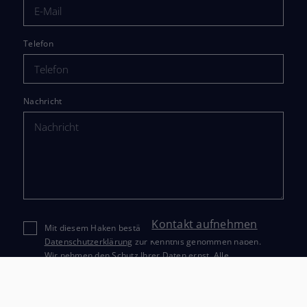
Telefon
Nachricht
Kontakt aufnehmen
Mit diesem Haken bestätigen Sie, dass Sie die
Datenschutzerklärung
zur Kenntnis genommen haben.
Wir nehmen den Schutz Ihrer Daten ernst. Alle
Informationen, die Sie über dieses Kontaktformular senden,
werden streng vertraulich behandelt. Wir garantieren, dass
Ihre persönlichen Daten nicht an Dritte weitergegeben,