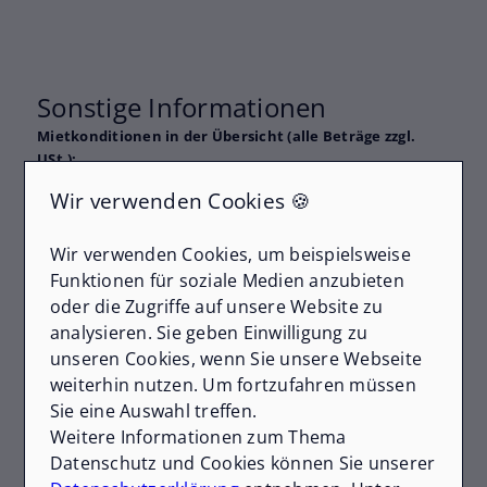
Sonstige Informationen
Mietkonditionen in der Übersicht (
alle Beträge zzgl.
USt.
):
Wir verwenden Cookies 🍪
Kaltmiete:
5.000 € / Monat
Nebenkosten-Vorauszahlung:
300 € / Monat
Wir verwenden Cookies, um beispielsweise
Heizkosten-Vorauszahlung:
300 € / Monat
Funktionen für soziale Medien anzubieten
Kaution:
3 Kaltmieten
oder die Zugriffe auf unsere Website zu
Provision:
3 Kaltmieten
analysieren. Sie geben Einwilligung zu
Mietvertrag:
10 Jahre Laufzeit
mit
2
unseren Cookies, wenn Sie unsere Webseite
Verlängerungsoptionen à 5 Jahre
weiterhin nutzen. Um fortzufahren müssen
Sie eine Auswahl treffen.
Weitere Informationen zum Thema
Lage
Datenschutz und Cookies können Sie unserer
Die Gewerbefläche befindet sich im beliebten