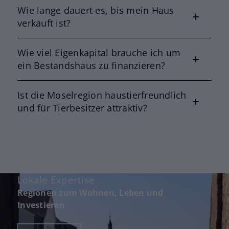
Wie lange dauert es, bis mein Haus
verkauft ist?
Wie viel Eigenkapital brauche ich um
ein Bestandshaus zu finanzieren?
Ist die Moselregion haustierfreundlich
und für Tierbesitzer attraktiv?
Lokale Expertise
Lokale Expertise
Lokale Expertise
Lokale Expertise
Regionen zum Wohnen, Leben und
Regionen zum Wohnen, Leben und
Regionen zum Wohnen, Leben und
Regionen zum Wohnen, Leben und
Investieren
Investieren
Investieren
Investieren