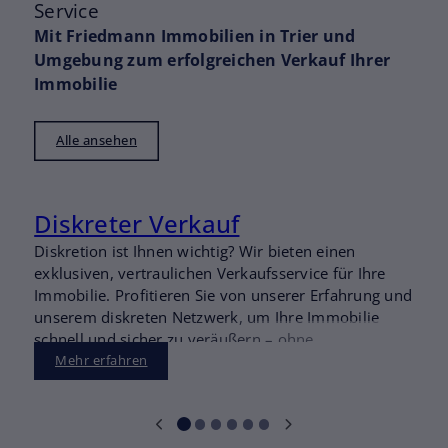
Service
Mit Friedmann Immobilien in Trier und
Umgebung zum erfolgreichen Verkauf Ihrer
Immobilie
Alle ansehen
Diskreter Verkauf
Diskretion ist Ihnen wichtig? Wir bieten einen
E
exklusiven, vertraulichen Verkaufsservice für Ihre
A
Immobilie. Profitieren Sie von unserer Erfahrung und
u
unserem diskreten Netzwerk, um Ihre Immobilie
b
schnell und sicher zu veräußern – ohne
M
unerwünschte Aufmerksamkeit.
Mehr erfahren