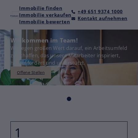
Immobilie finden
+49 651 9374 1000
Immobilie verkaufen
Kontakt aufnehmen
Immobilie bewerten
Willkommen im Team!
Wir legen großen Wert darauf, ein Arbeitsumfeld
zu schaffen, das unsere Mitarbeiter inspiriert,
herausfordert und unterstützt.
Offene Stellen
1