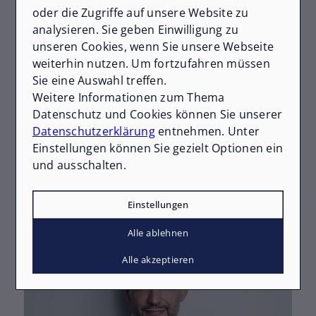
oder die Zugriffe auf unsere Website zu
sich initiativ bei uns! Wir sind immer auf der
analysieren. Sie geben Einwilligung zu
Suche nach talentierten und motivierten
Menschen, die unser Team mit ihren
Mehr erfahren
unseren Cookies, wenn Sie unsere Webseite
Fähigkeiten bereichern möchten.
weiterhin nutzen. Um fortzufahren müssen
Sie eine Auswahl treffen.
Weitere Informationen zum Thema
Datenschutz und Cookies können Sie unserer
Deine neuen Kollegen freuen sich, dich
Datenschutzerklärung
entnehmen. Unter
kennenzulernen
Einstellungen können Sie gezielt Optionen ein
und ausschalten.
Alle ansehen
Einstellungen
Alle ablehnen
Alle akzeptieren