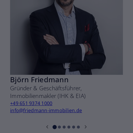
Björn Friedmann
Gründer & Geschäftsführer,
D
Immobilienmakler (IHK & EIA)
I
+49 651 9374 1000
+
info@friedmann-immobilien.de
r