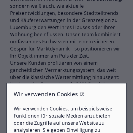
sondern weiß auch, wie aktuelle
Preisentwicklungen, besondere Stadtteiltrends
und Käufererwartungen in der Grenzregion zu
Luxemburg den Wert Ihres Hauses oder Ihrer
Wohnung beeinflussen. Unser Team kombiniert
umfassendes Fachwissen mit einem sicheren
Gespür für Marktdynamik – so positionieren wir
Ihr Objekt immer am Puls der Zeit.
Unsere Kunden profitieren von einem
ganzheitlichen Vermarktungssystem, das weit
über die klassische Wertermittlung hinausgeht:
Hochwertige Fotos, virtuelle 360°-Rundgänge
und Magazin-Exposés schaffen den perfekten
Wir verwenden Cookies 🍪
ersten Eindruck. Dazu kommt unsere bewährte
Strategie, die für Verkaufspreise sorgt, die oft
Wir verwenden Cookies, um beispielsweise
sogar über dem Angebotspreis liegen.
Funktionen für soziale Medien anzubieten
Persönliche Begleitung mit Herz, aktuelle
oder die Zugriffe auf unsere Website zu
Marktanalysen und Auszeichnungen wie die
analysieren. Sie geben Einwilligung zu