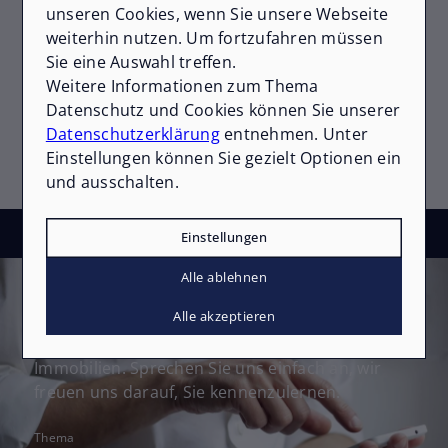
Capital TOP-Makler-Auszeichnung
unseren Cookies, wenn Sie unsere Webseite
unterstreichen unseren Anspruch, für Sie das
weiterhin nutzen. Um fortzufahren müssen
beste Ergebnis zu erzielen. Sind Sie neugierig,
Sie eine Auswahl treffen.
welchen Verkaufspreis Ihre Immobilie aktuell
Weitere Informationen zum Thema
erzielen könnte? Schreiben Sie uns einfach oder
Datenschutz und Cookies können Sie unserer
greifen Sie zum Hörer – wir beraten Sie ehrlich
Datenschutzerklärung
entnehmen. Unter
und unverbindlich!
Einstellungen können Sie gezielt Optionen ein
und ausschalten.
Einstellungen
Kontakt
Alle ablehnen
Wie dürfen wir Sie unterstützen?
Alle akzeptieren
Gerne beraten wir Sie zu Ihren Möglichkeiten
rund um den Kauf, Verkauf und Bewertung von
Immobilien. Sprechen Sie uns einfach an, wir
freuen uns darauf, Sie kennenzulernen.
Thema