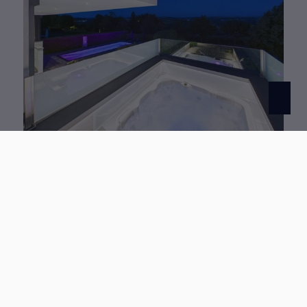
54296 Trier
Exklusive Bauhausvilla mit Panorama, Pool und außergewöhnlicher Privatsphäre auf dem Petrisberg
Haus zu kaufen
Wohnfläche: ca. 302 m²
Zimmer: 4
Kaufpreis: 2.490.000 €
Mehr erfahren