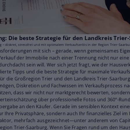
: Die beste Strategie für den Landkreis Trier
 – diskret, stressfrei und mit optimalem Verkaufserlös in der Region Trier-Saarbu
usforderungen mit sich – gerade, wenn gemeinsames Eigen
 Verkauf der Immobilie nach einer Trennung nicht nur ein
 durchdacht sein will. Wer sich jetzt fragt, wie der Hausv
ndierte Tipps und die beste Strategie für maximale Verkauf
ür die Großregion Trier und den Landkreis Trier-Saarbur
mögen, Diskretion und Fachwissen im Verkaufsprozess n
ätzen, dass wir nicht nur marktgerecht bewerten, sonder
Werteinschätzung über professionelle Fotos und 360º-Rund
ergabe an den Käufer. Gerade im sensiblen Kontext einer
nur Ihre Privatsphäre, sondern auch Ihr finanzielles Ziel i
tor, mehrfach ausgezeichnet—unter anderem von Capita
r Region Trier-Saarburg. Wenn Sie Fragen rund um den Hau