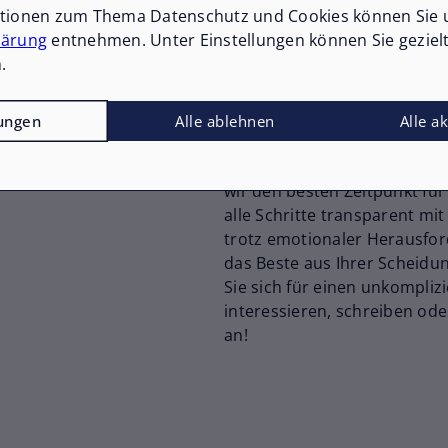
ationen zum Thema Datenschutz und Cookies können Sie 
wir weit über Standardservic
lärung
entnehmen. Unter Einstellungen können Sie geziel
Wertermittlung, aktueller M
.
Bieterverfahren erzielen wir
regelmäßig Höchstpreise – o
Angebotspreis. Juristische Fa
lungen
Alle ablehnen
Alle a
behalten wir für Sie im Blick,
sondern vor allem rechtssi
wir den besten Zeitpunkt fü
alle Schritte transparent mit
trotz emotionaler Herausfor
das Beste aus Ihrer Scheid
Sie sich für einen unkompliz
interessieren, schreiben ode
an!