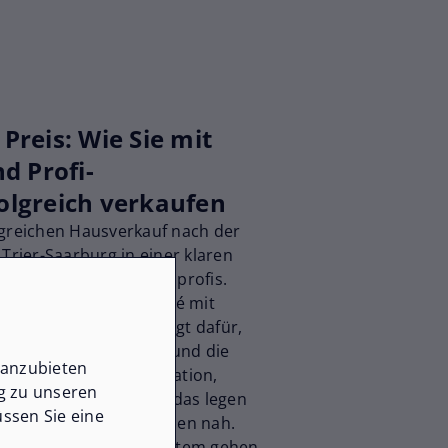
Preis: Wie Sie mit
d Profi-
olgreich verkaufen
lgreichen Hausverkauf nach der
 Trier-Saarburg in einer klaren
zung echter Immobilienprofis.
 verkaufsstarkes Exposé mit
uellen Rundgängen sorgt dafür,
 Kanälen hervor­sticht und die
 anzubieten
. Je besser die Präsentation,
ng zu unseren
sen sich begeistern – das legen
ssen Sie eine
von Friedmann Immobilien nah.
rten Vermarktungssystem gehen