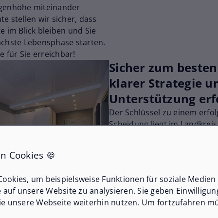
ugenhöhe miteinander
e stellen wir sicher, dass
e im Blick bleiben und Sie
ächste Lebensphase starten.
e für Sie erreichbar!
Sicher zum besten 
klarer Strategie un
Unterstützung erf
Der Schlüssel zu einem erfo
Scheidung liegt im Landkreis
Strategie und der Unterstüt
Was viele unterschätzen: Ein
n Cookies 🍪
hochwertigen Fotos und virt
dass Ihre Immobilie auf allen
ookies, um beispielsweise Funktionen für soziale Medien
richtige Zielgruppe anspricht
e auf unsere Website zu analysieren. Sie geben Einwilligu
desto mehr Interessenten las
ie unsere Webseite weiterhin nutzen. Um fortzufahren mü
zahlreiche Verkaufserfolge 
Mit unserem maßgeschneide