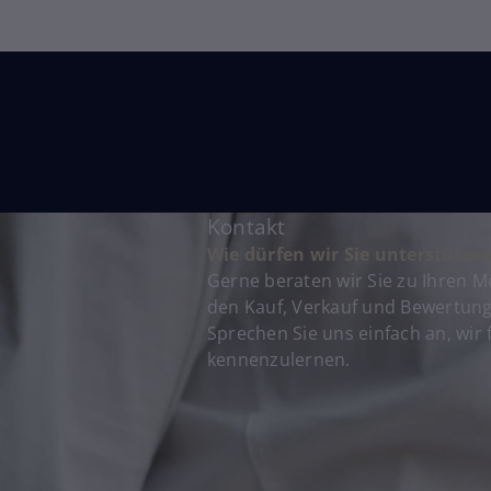
Kontakt
Wie dürfen wir Sie unterstütze
Gerne beraten wir Sie zu Ihren 
den Kauf, Verkauf und Bewertung
Sprechen Sie uns einfach an, wir 
kennenzulernen.