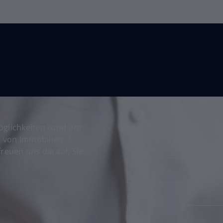
Thema
n?
Möglichkeiten rund um
 von Immobilien.
Vorname
*
freuen uns darauf, Sie
E-Mail
*