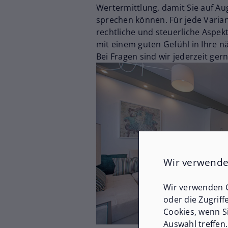
Wertermittlung, damit Sie auf A
sprechen können. Für jede Variant
rechtliche und steuerliche Aspekt
mit einem guten Gefühl in Ihre n
Bei Fragen sind wir jederzeit gern
Wir verwende
Wir verwenden C
oder die Zugriff
Cookies, wenn S
Auswahl treffen.