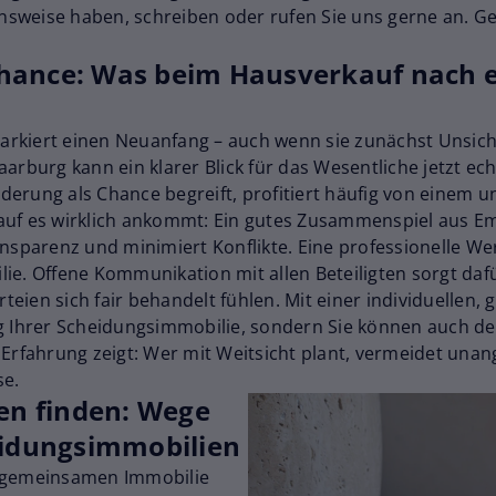
sweise haben, schreiben oder rufen Sie uns gerne an. Ge
hance: Was beim Hausverkauf nach 
rkiert einen Neuanfang – auch wenn sie zunächst Unsich
arburg kann ein klarer Blick für das Wesentliche jetzt ech
erung als Chance begreift, profitiert häufig von einem u
auf es wirklich ankommt: Ein gutes Zusammenspiel aus E
nsparenz und minimiert Konflikte. Eine professionelle Wer
ie. Offene Kommunikation mit allen Beteiligten sorgt daf
rteien sich fair behandelt fühlen. Mit einer individuellen,
g Ihrer Scheidungsimmobilie, sondern Sie können auch de
e Erfahrung zeigt: Wer mit Weitsicht plant, vermeidet 
se.
n finden: Wege
eidungsimmobilien
r gemeinsamen Immobilie