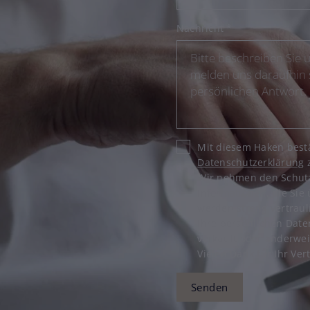
Nachricht
*
Mit diesem Haken bestä
Datenschutzerklärung
z
Wir nehmen den Schutz 
Informationen, die Sie
werden streng vertraul
Ihre persönlichen Date
verkauft oder anderwei
Vielen Dank für Ihr Ver
Senden