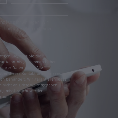
tigen Sie, dass Sie die
ur Kenntnis genommen haben.
Ihrer Daten ernst. Alle
 über dieses Kontaktformular senden,
ich behandelt. Wir garantieren, dass
n nicht an Dritte weitergegeben,
tig missbraucht werden.
trauen.