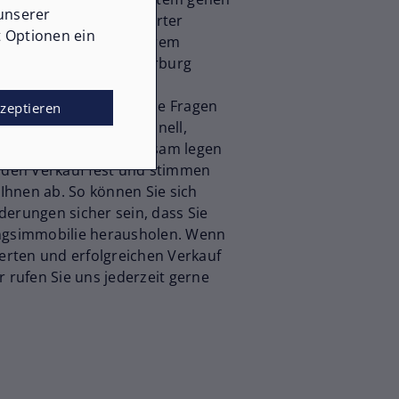
unserer
es hinaus. Dank fundierter
t Optionen ein
arktanalysen und cleverem
 im Landkreis Trier-Saarburg
ft sogar über dem
llstricke und steuerliche Fragen
kzeptieren
 damit Sie nicht nur schnell,
cher verkaufen. Gemeinsam legen
r den Verkauf fest und stimmen
 Ihnen ab. So können Sie sich
derungen sicher sein, dass Sie
ungsimmobilie herausholen. Wenn
ierten und erfolgreichen Verkauf
r rufen Sie uns jederzeit gerne