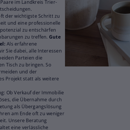
Paare im Landkreis Trier-
ntscheidungen.
t der wichtigste Schritt zu
eit und eine professionelle
tpotenzial zu entschärfen
nbarungen zu treffen.
Gute
el:
Als erfahrene
r Sie dabei, alle Interessen
eiden Parteien die
en Tisch zu bringen. So
ermeiden und der
 Projekt statt als weitere
ng: Ob Verkauf der Immobilie
löses, die Übernahme durch
ietung als Übergangslösung
ühren am Ende oft zu weniger
heit. Unsere Beratung
ltet eine verlässliche